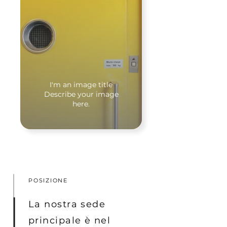
I'm an image title
Describe your image
here.
POSIZIONE
La nostra sede
principale è nel